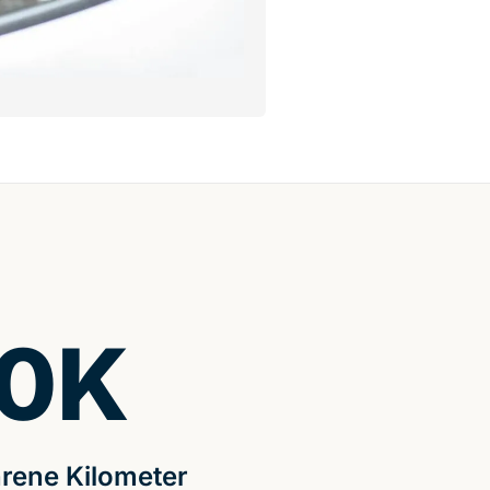
0
K
rene Kilometer