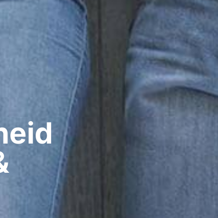
eid​
&