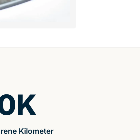
0
K
rene Kilometer