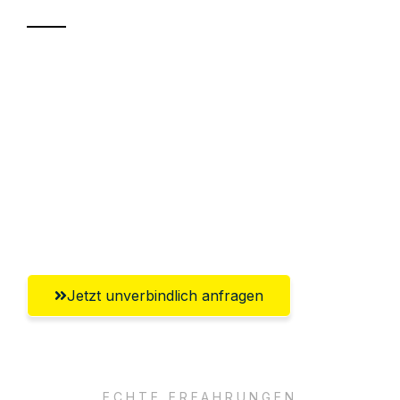
Sparen Sie bis zu 100€ bei Anfrage
Abwicklung innerhalb von 24 Stunden
Versichert bis zu 7.500€
Ggf. komplette Zollabwicklung inklusive
Umfassender Kundensupport aus
Remscheid
Jetzt unverbindlich anfragen
ECHTE ERFAHRUNGEN