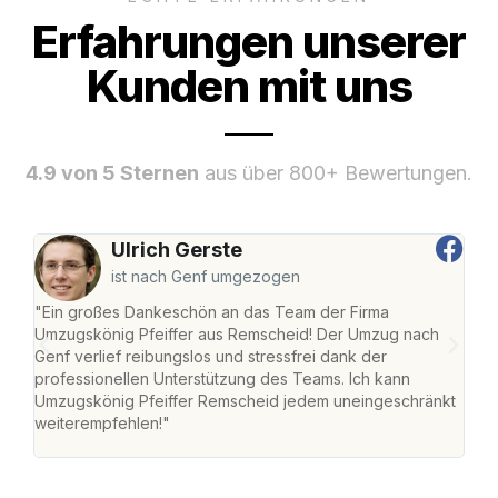
Erfahrungen unserer
Kunden mit uns
4.9 von 5 Sternen
aus über 800+ Bewertungen.
Ulrich Gerste
ist nach Genf umgezogen
"Ein großes Dankeschön an das Team der Firma
"Die
Umzugskönig Pfeiffer aus Remscheid! Der Umzug nach
war
Genf verlief reibungslos und stressfrei dank der
Das 
professionellen Unterstützung des Teams. Ich kann
habe
Umzugskönig Pfeiffer Remscheid jedem uneingeschränkt
an m
weiterempfehlen!"
groß