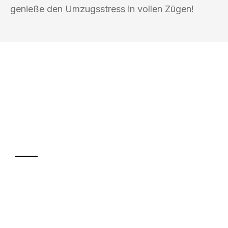
genieße den Umzugsstress in vollen Zügen!
UMZUGSKÖNIG PFEIFFER REMSCHEID
Ihr Umzug oder
Transport
Sparen Sie bis zu 100€ bei Anfrage
Abwicklung innerhalb von 24 Stunden
Versichert bis zu 7.500€