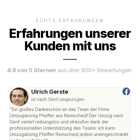
ECHTE ERFAHRUNGEN
Erfahrungen unserer
Kunden mit uns
4.9 von 5 Sternen
aus über 800+ Bewertungen.
Ulrich Gerste
ist nach Genf umgezogen
"Ein großes Dankeschön an das Team der Firma
"Die
Umzugskönig Pfeiffer aus Remscheid! Der Umzug nach
war
Genf verlief reibungslos und stressfrei dank der
Das 
professionellen Unterstützung des Teams. Ich kann
habe
Umzugskönig Pfeiffer Remscheid jedem uneingeschränkt
an m