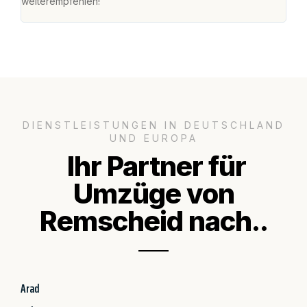
weiterempfehlen!"
groß
DIENSTLEISTUNGEN IN DEUTSCHLAND
UND EUROPA
Ihr Partner für
Umzüge von
Remscheid nach..
Arad