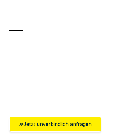
Ihr Umzug oder
Transport
Sparen Sie bis zu 100€ bei Anfrage
Abwicklung innerhalb von 24 Stunden
Versichert bis zu 7.500€
Ggf. komplette Zollabwicklung inklusive
Umfassender Kundensupport aus
Remscheid
Jetzt unverbindlich anfragen