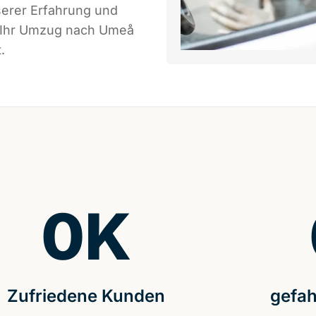
serer Erfahrung und
s Ihr Umzug nach Umeå
.
0
K
Zufriedene Kunden
gefah