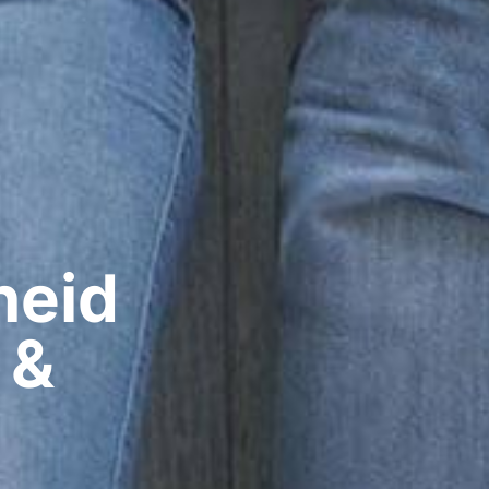
eid​
 &