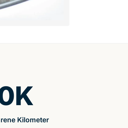
0
K
rene Kilometer