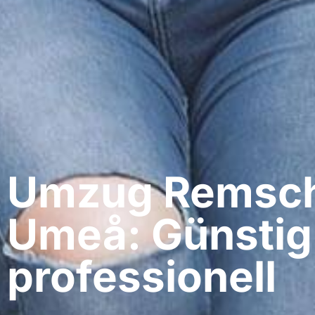
Umzug Remsch
Umeå: Günstig
professionell​