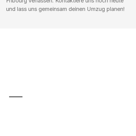
Fribourg verlassen. Kontaktiere uns noch heute
und lass uns gemeinsam deinen Umzug planen!
UMZUGSKÖNIG PFEIFFER REMSCHEID
Ihr Umzug oder
Transport
Sparen Sie bis zu 100€ bei Anfrage
Abwicklung innerhalb von 24 Stunden
Versichert bis zu 7.500€