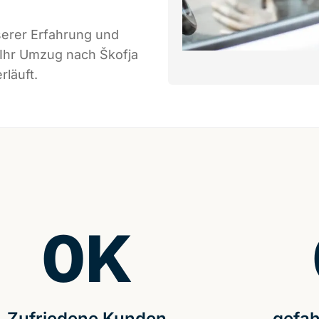
serer Erfahrung und
 Ihr Umzug nach Škofja
rläuft.
0
K
Zufriedene Kunden
gefah