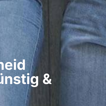
eid​
ünstig &