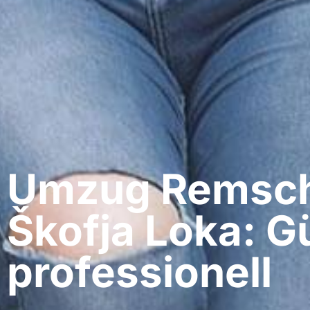
Umzug Remsch
Škofja Loka: G
professionell​