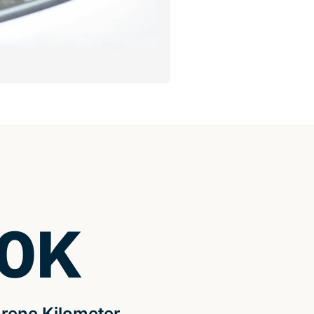
0
K
rene Kilometer