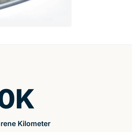
0
K
rene Kilometer