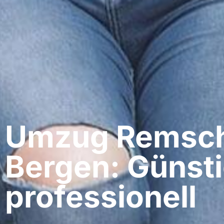
Umzug Remsch
Bergen: Günsti
professionell​