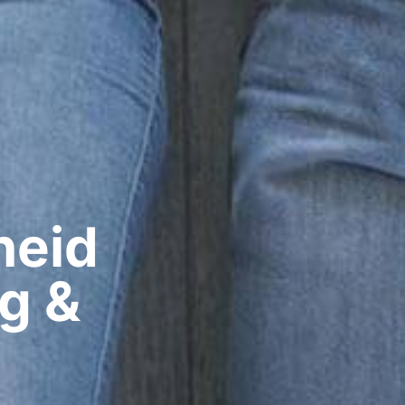
eid​
g &