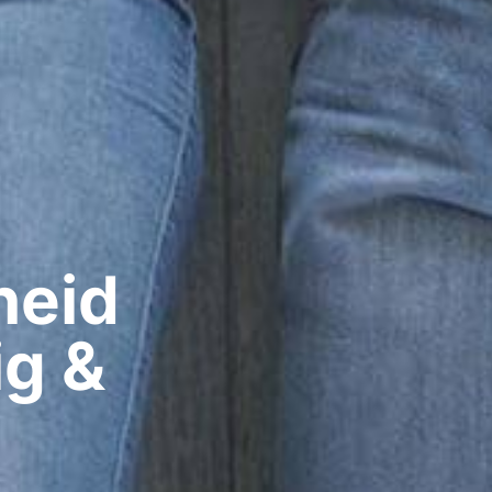
eid​
ig &