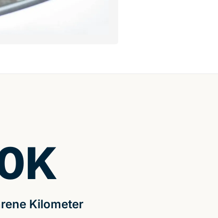
0
K
rene Kilometer