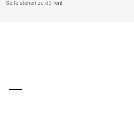
Seite stehen zu dürfen!
UMZUGSKÖNIG PFEIFFER REMSCHEID
Ihr Umzug oder
Transport
Sparen Sie bis zu 100€ bei Anfrage
Abwicklung innerhalb von 24 Stunden
Versichert bis zu 7.500€