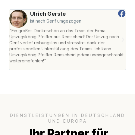
Ulrich Gerste
ist nach Genf umgezogen
"Ein großes Dankeschön an das Team der Firma
"Die
Umzugskönig Pfeiffer aus Remscheid! Der Umzug nach
war
Genf verlief reibungslos und stressfrei dank der
Das 
professionellen Unterstützung des Teams. Ich kann
habe
Umzugskönig Pfeiffer Remscheid jedem uneingeschränkt
an m
weiterempfehlen!"
groß
DIENSTLEISTUNGEN IN DEUTSCHLAND
UND EUROPA
Ihr Partner für