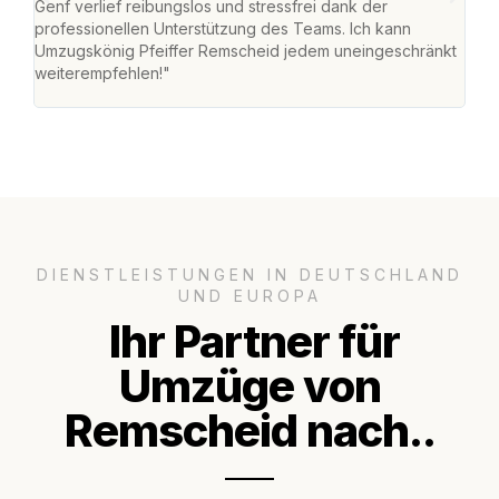
Genf verlief reibungslos und stressfrei dank der
Das 
professionellen Unterstützung des Teams. Ich kann
habe
Umzugskönig Pfeiffer Remscheid jedem uneingeschränkt
an m
weiterempfehlen!"
groß
DIENSTLEISTUNGEN IN DEUTSCHLAND
UND EUROPA
Ihr Partner für
Umzüge von
Remscheid nach..