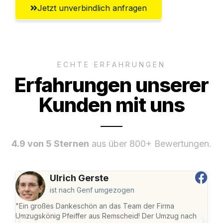
Jetzt unverbindlich anfragen
ECHTE ERFAHRUNGEN
Erfahrungen unserer
Kunden mit uns
4.9 von 5 Sternen
aus über 800+ Bewertungen.
Ulrich Gerste
ist nach Genf umgezogen
"Ein großes Dankeschön an das Team der Firma
"Die
Umzugskönig Pfeiffer aus Remscheid! Der Umzug nach
war