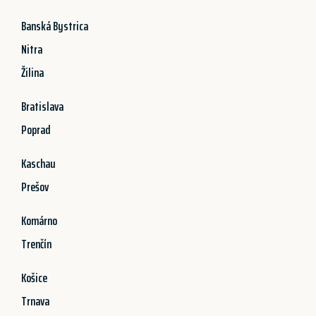
Banská Bystrica
Nitra
Žilina
Bratislava
Poprad
Kaschau
Prešov
Komárno
Trenčín
Košice
Trnava