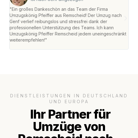
"Ein großes Dankeschön an das Team der Firma
"Die
Umzugskönig Pfeiffer aus Remscheid! Der Umzug nach
war
Genf verlief reibungslos und stressfrei dank der
Das 
professionellen Unterstützung des Teams. Ich kann
habe
Umzugskönig Pfeiffer Remscheid jedem uneingeschränkt
an m
weiterempfehlen!"
groß
DIENSTLEISTUNGEN IN DEUTSCHLAND
UND EUROPA
Ihr Partner für
Umzüge von