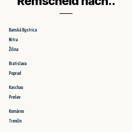
Remscheid nach..
Banská Bystrica
Nitra
Žilina
Bratislava
Poprad
Kaschau
Prešov
Komárno
Trenčín