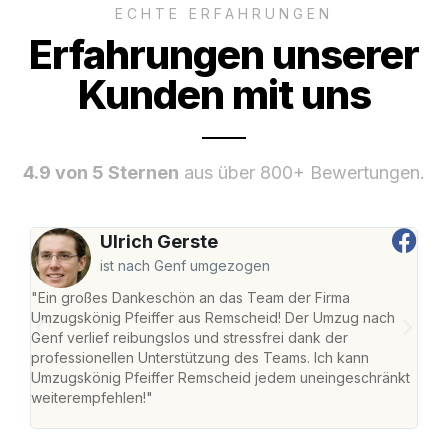
ECHTE ERFAHRUNGEN
Erfahrungen unserer
Kunden mit uns
4.9 von 5 Sternen
aus über 800+ Bewertungen.
Ulrich Gerste
ist nach Genf umgezogen
"Ein großes Dankeschön an das Team der Firma
"Die
Umzugskönig Pfeiffer aus Remscheid! Der Umzug nach
war
Genf verlief reibungslos und stressfrei dank der
Das 
professionellen Unterstützung des Teams. Ich kann
habe
Umzugskönig Pfeiffer Remscheid jedem uneingeschränkt
an m
weiterempfehlen!"
groß