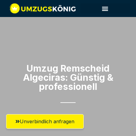
Umzug Remscheid​
Algeciras: Günstig &
professionell​
Unverbindlich anfragen