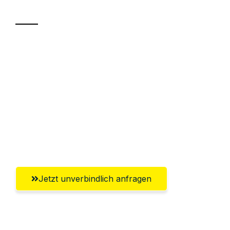
Transport
Sparen Sie bis zu 100€ bei Anfrage
Abwicklung innerhalb von 24 Stunden
Versichert bis zu 7.500€
Ggf. komplette Zollabwicklung inklusive
Umfassender Kundensupport aus
Remscheid
Jetzt unverbindlich anfragen