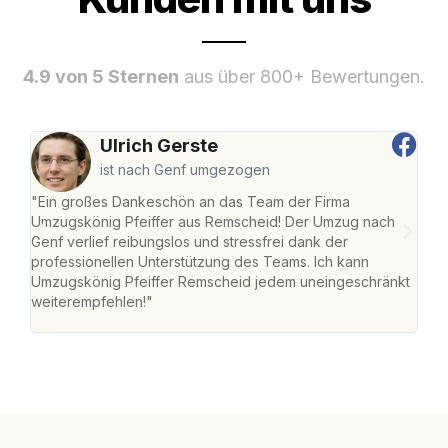
4.9 von 5 Sternen
aus über 800+ Bewertungen.
Ulrich Gerste
ist nach Genf umgezogen
"Ein großes Dankeschön an das Team der Firma
"Die
Umzugskönig Pfeiffer aus Remscheid! Der Umzug nach
war
Genf verlief reibungslos und stressfrei dank der
Das 
professionellen Unterstützung des Teams. Ich kann
habe
Umzugskönig Pfeiffer Remscheid jedem uneingeschränkt
an m
weiterempfehlen!"
groß