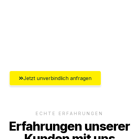
Abwicklung innerhalb von 24 Stunden
Versichert bis zu 7.500€
Ggf. komplette Zollabwicklung inklusive
Umfassender Kundensupport aus
Remscheid
Jetzt unverbindlich anfragen
ECHTE ERFAHRUNGEN
Erfahrungen unserer
Kunden mit uns