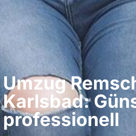
Umzug Remsch
Karlsbad: Güns
professionell​