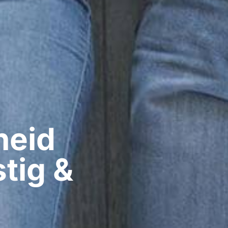
eid​
tig &