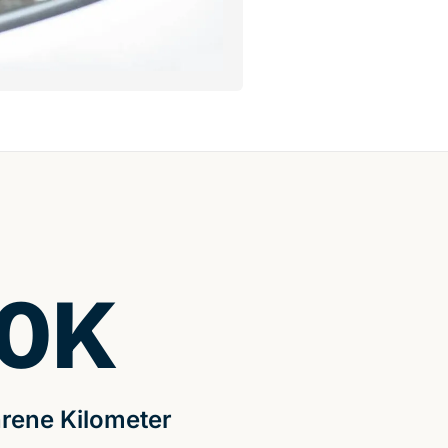
0
K
rene Kilometer