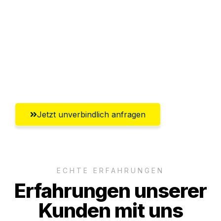
Abwicklung innerhalb von 24 Stunden
Versichert bis zu 7.500€
Ggf. komplette Zollabwicklung inklusive
Umfassender Kundensupport aus
Remscheid
Jetzt unverbindlich anfragen
ECHTE ERFAHRUNGEN
Erfahrungen unserer
Kunden mit uns