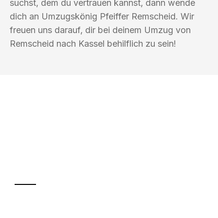
suchst, dem du vertrauen kannst, dann wende
dich an Umzugskönig Pfeiffer Remscheid. Wir
freuen uns darauf, dir bei deinem Umzug von
Remscheid nach Kassel behilflich zu sein!
UMZUGSKÖNIG PFEIFFER REMSCHEID
Ihr Umzug oder
Transport
Sparen Sie bis zu 100€ bei Anfrage