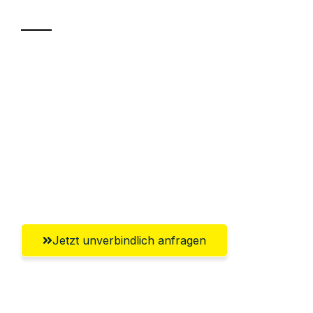
Sparen Sie bis zu 100€ bei Anfrage
Abwicklung innerhalb von 24 Stunden
Versichert bis zu 7.500€
Ggf. komplette Zollabwicklung inklusive
Umfassender Kundensupport aus
Remscheid
Jetzt unverbindlich anfragen