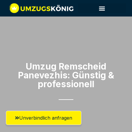
Umzug Remscheid​
Panevezhis: Günstig &
professionell​
Unverbindlich anfragen