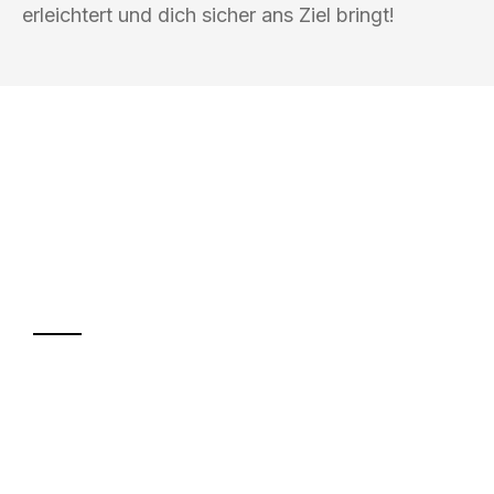
erleichtert und dich sicher ans Ziel bringt!
UMZUGSKÖNIG PFEIFFER REMSCHEID
Ihr Umzug oder
Transport
Sparen Sie bis zu 100€ bei Anfrage
Abwicklung innerhalb von 24 Stunden
Versichert bis zu 7.500€