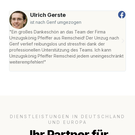
Ulrich Gerste
ist nach Genf umgezogen
"Ein großes Dankeschön an das Team der Firma
"Die
Umzugskönig Pfeiffer aus Remscheid! Der Umzug nach
war
Genf verlief reibungslos und stressfrei dank der
Das 
professionellen Unterstützung des Teams. Ich kann
habe
Umzugskönig Pfeiffer Remscheid jedem uneingeschränkt
an m
weiterempfehlen!"
groß
DIENSTLEISTUNGEN IN DEUTSCHLAND
UND EUROPA
Ihr Partner für