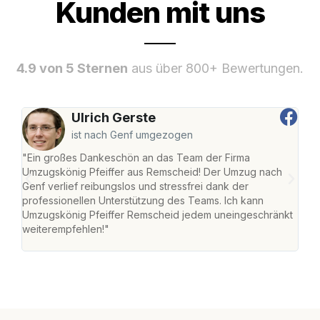
Kunden mit uns
4.9 von 5 Sternen
aus über 800+ Bewertungen.
Ulrich Gerste
ist nach Genf umgezogen
"Ein großes Dankeschön an das Team der Firma
"Die
Umzugskönig Pfeiffer aus Remscheid! Der Umzug nach
war
Genf verlief reibungslos und stressfrei dank der
Das 
professionellen Unterstützung des Teams. Ich kann
habe
Umzugskönig Pfeiffer Remscheid jedem uneingeschränkt
an m
weiterempfehlen!"
groß