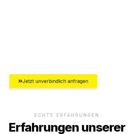
Sparen Sie bis zu 100€ bei Anfrage
Abwicklung innerhalb von 24 Stunden
Versichert bis zu 7.500€
Ggf. komplette Zollabwicklung inklusive
Umfassender Kundensupport aus
Remscheid
Jetzt unverbindlich anfragen
ECHTE ERFAHRUNGEN
Erfahrungen unserer