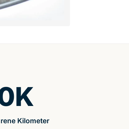
0
K
rene Kilometer