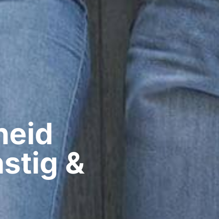
eid​
stig &