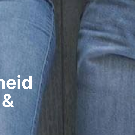
eid​
 &