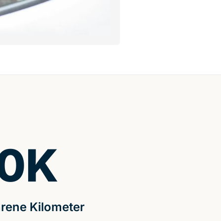
0
K
rene Kilometer