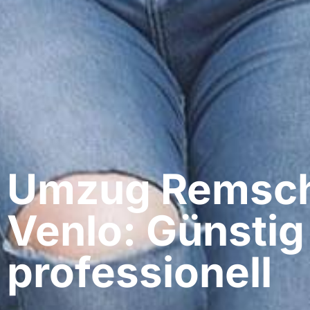
Umzug Remsch
Venlo: Günstig
professionell​