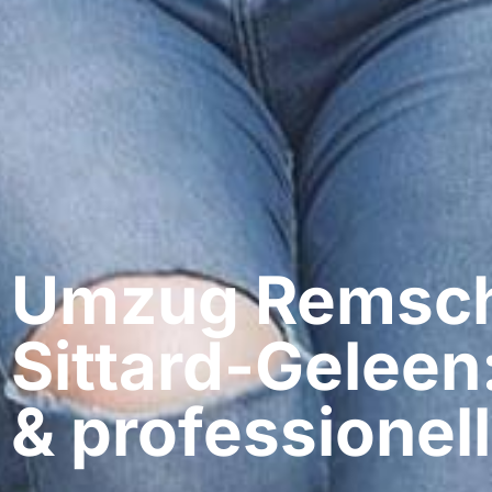
Umzug Remsch
Sittard-Geleen
& professionell​