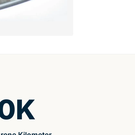
0
K
rene Kilometer