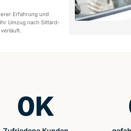
serer Erfahrung und
Ihr Umzug nach Sittard-
verläuft.
0
K
Zufriedene Kunden
gefah