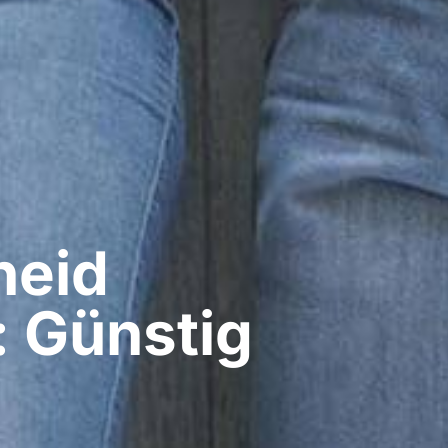
eid​
: Günstig