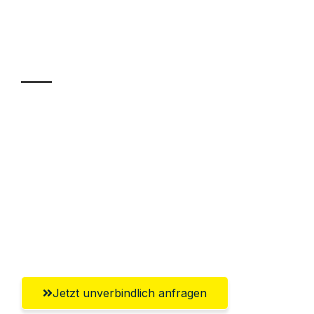
Ihr Umzug oder
Transport
Sparen Sie bis zu 100€ bei Anfrage
Abwicklung innerhalb von 24 Stunden
Versichert bis zu 7.500€
Ggf. komplette Zollabwicklung inklusive
Umfassender Kundensupport aus
Remscheid
Jetzt unverbindlich anfragen