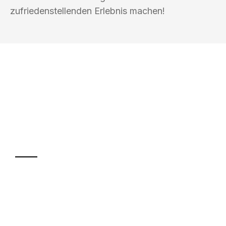
zufriedenstellenden Erlebnis machen!
UMZUGSKÖNIG PFEIFFER REMSCHEID
Ihr Umzug oder
Transport
Sparen Sie bis zu 100€ bei Anfrage
Abwicklung innerhalb von 24 Stunden
Versichert bis zu 7.500€