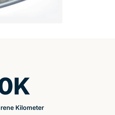
0
K
rene Kilometer