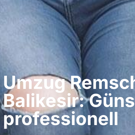
Umzug Remsch
Balikesir: Güns
professionell​