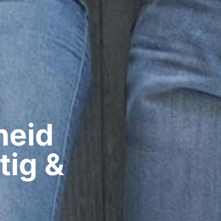
eid​
tig &