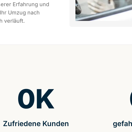
serer Erfahrung und
 Ihr Umzug nach
h verläuft.
0
K
Zufriedene Kunden
gefah