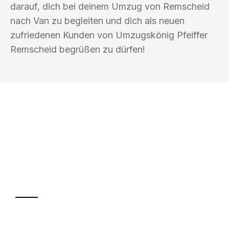
darauf, dich bei deinem Umzug von Remscheid
nach Van zu begleiten und dich als neuen
zufriedenen Kunden von Umzugskönig Pfeiffer
Remscheid begrüßen zu dürfen!
UMZUGSKÖNIG PFEIFFER REMSCHEID
Ihr Umzug oder
Transport
Sparen Sie bis zu 100€ bei Anfrage