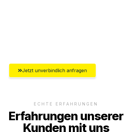
Abwicklung innerhalb von 24 Stunden
Versichert bis zu 7.500€
Ggf. komplette Zollabwicklung inklusive
Umfassender Kundensupport aus
Remscheid
Jetzt unverbindlich anfragen
ECHTE ERFAHRUNGEN
Erfahrungen unserer
Kunden mit uns