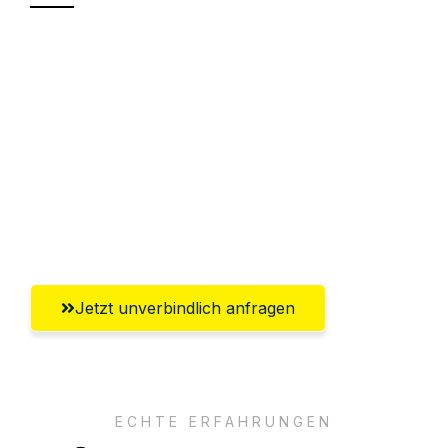
Sparen Sie bis zu 100€ bei Anfrage
Abwicklung innerhalb von 24 Stunden
Versichert bis zu 7.500€
Ggf. komplette Zollabwicklung inklusive
Umfassender Kundensupport aus
Remscheid
Jetzt unverbindlich anfragen
ECHTE ERFAHRUNGEN