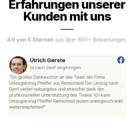
Erfahrungen unserer
Kunden mit uns
4.9 von 5 Sternen
aus über 800+ Bewertungen.
Ulrich Gerste
ist nach Genf umgezogen
"Ein großes Dankeschön an das Team der Firma
"Die
Umzugskönig Pfeiffer aus Remscheid! Der Umzug nach
war
Genf verlief reibungslos und stressfrei dank der
Das 
professionellen Unterstützung des Teams. Ich kann
habe
Umzugskönig Pfeiffer Remscheid jedem uneingeschränkt
an m
weiterempfehlen!"
groß