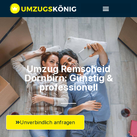
Umzug Remscheid​
Dornbirn: Günstig &
professionell​
Unverbindlich anfragen