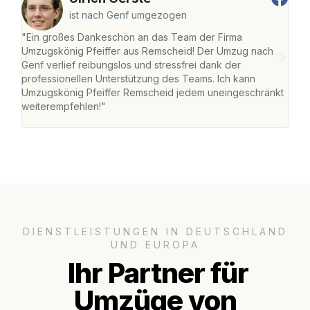
ist nach Genf umgezogen
"Ein großes Dankeschön an das Team der Firma
"Die
Umzugskönig Pfeiffer aus Remscheid! Der Umzug nach
war
Genf verlief reibungslos und stressfrei dank der
Das 
professionellen Unterstützung des Teams. Ich kann
habe
Umzugskönig Pfeiffer Remscheid jedem uneingeschränkt
an m
weiterempfehlen!"
groß
DIENSTLEISTUNGEN IN DEUTSCHLAND
UND EUROPA
Ihr Partner für
Umzüge von