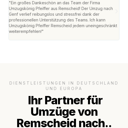
"Ein großes Dankeschön an das Team der Firma
"Die
Umzugskönig Pfeiffer aus Remscheid! Der Umzug nach
war
Genf verlief reibungslos und stressfrei dank der
Das 
professionellen Unterstützung des Teams. Ich kann
habe
Umzugskönig Pfeiffer Remscheid jedem uneingeschränkt
an m
weiterempfehlen!"
groß
DIENSTLEISTUNGEN IN DEUTSCHLAND
UND EUROPA
Ihr Partner für
Umzüge von
Remscheid nach..