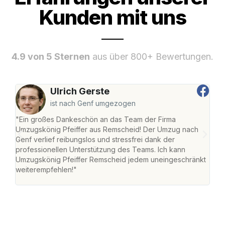
Kunden mit uns
4.9 von 5 Sternen
aus über 800+ Bewertungen.
Ulrich Gerste
ist nach Genf umgezogen
"Ein großes Dankeschön an das Team der Firma
"Die
Umzugskönig Pfeiffer aus Remscheid! Der Umzug nach
war
Genf verlief reibungslos und stressfrei dank der
Das 
professionellen Unterstützung des Teams. Ich kann
habe
Umzugskönig Pfeiffer Remscheid jedem uneingeschränkt
an m
weiterempfehlen!"
groß