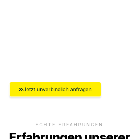
Sparen Sie bis zu 100€ bei Anfrage
Abwicklung innerhalb von 24 Stunden
Versichert bis zu 7.500€
Ggf. komplette Zollabwicklung inklusive
Umfassender Kundensupport aus
Remscheid
Jetzt unverbindlich anfragen
ECHTE ERFAHRUNGEN
Erfahrungen unserer