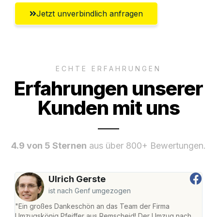
Jetzt unverbindlich anfragen
ECHTE ERFAHRUNGEN
Erfahrungen unserer
Kunden mit uns
4.9 von 5 Sternen
aus über 800+ Bewertungen.
Ulrich Gerste
ist nach Genf umgezogen
"Ein großes Dankeschön an das Team der Firma
"Die
Umzugskönig Pfeiffer aus Remscheid! Der Umzug nach
war