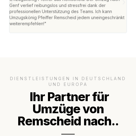
Genf verlief reibungslos und stressfrei dank der
Das 
professionellen Unterstützung des Teams. Ich kann
habe
Umzugskönig Pfeiffer Remscheid jedem uneingeschränkt
an m
weiterempfehlen!"
groß
DIENSTLEISTUNGEN IN DEUTSCHLAND
UND EUROPA
Ihr Partner für
Umzüge von
Remscheid nach..