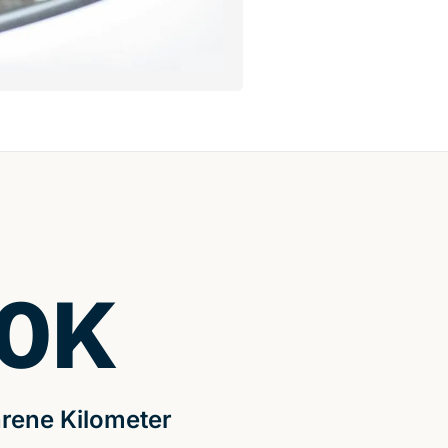
0
K
rene Kilometer