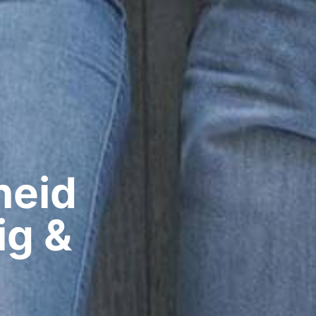
eid​
ig &