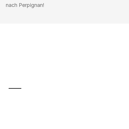
nach Perpignan!
UMZUGSKÖNIG PFEIFFER REMSCHEID
Ihr Umzug oder
Transport
Sparen Sie bis zu 100€ bei Anfrage
Abwicklung innerhalb von 24 Stunden
Versichert bis zu 7.500€