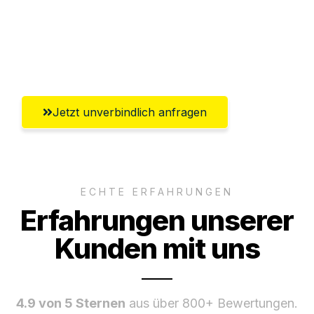
Ggf. komplette Zollabwicklung inklusive
Umfassender Kundensupport aus
Remscheid
Jetzt unverbindlich anfragen
ECHTE ERFAHRUNGEN
Erfahrungen unserer
Kunden mit uns
4.9 von 5 Sternen
aus über 800+ Bewertungen.