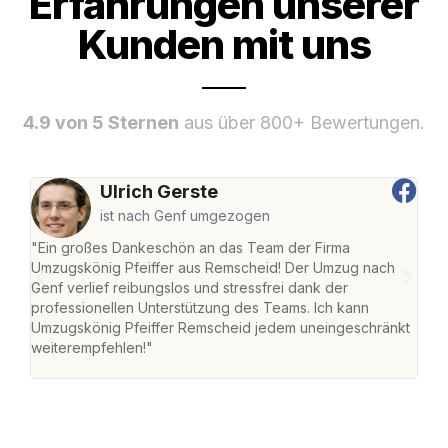
Erfahrungen unserer
Kunden mit uns
4.9 von 5 Sternen
aus über 800+ Bewertungen.
Ulrich Gerste
ist nach Genf umgezogen
"Ein großes Dankeschön an das Team der Firma
"Die
Umzugskönig Pfeiffer aus Remscheid! Der Umzug nach
war
Genf verlief reibungslos und stressfrei dank der
Das 
professionellen Unterstützung des Teams. Ich kann
habe
Umzugskönig Pfeiffer Remscheid jedem uneingeschränkt
an m
weiterempfehlen!"
groß