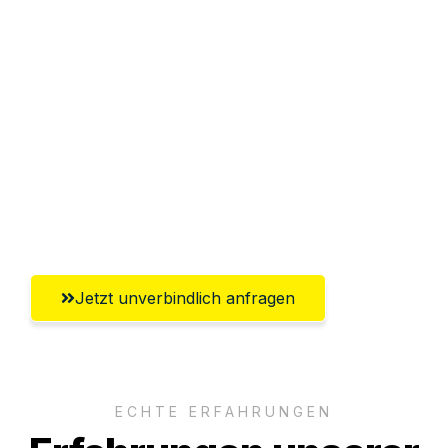
Sparen Sie bis zu 100€ bei Anfrage
Abwicklung innerhalb von 24 Stunden
Versichert bis zu 7.500€
Ggf. komplette Zollabwicklung inklusive
Umfassender Kundensupport aus
Remscheid
Jetzt unverbindlich anfragen
ECHTE ERFAHRUNGEN