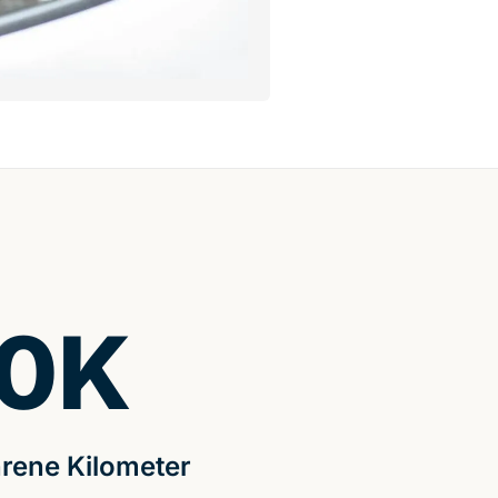
0
K
rene Kilometer