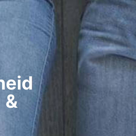
eid​
 &