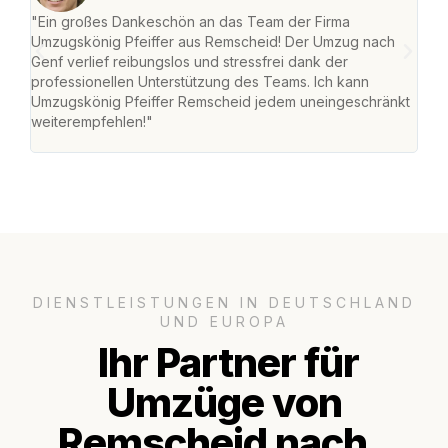
"Ein großes Dankeschön an das Team der Firma
"Die
Umzugskönig Pfeiffer aus Remscheid! Der Umzug nach
war
Genf verlief reibungslos und stressfrei dank der
Das 
professionellen Unterstützung des Teams. Ich kann
habe
Umzugskönig Pfeiffer Remscheid jedem uneingeschränkt
an m
weiterempfehlen!"
groß
DIENSTLEISTUNGEN IN DEUTSCHLAND
UND EUROPA
Ihr Partner für
Umzüge von
Remscheid nach..