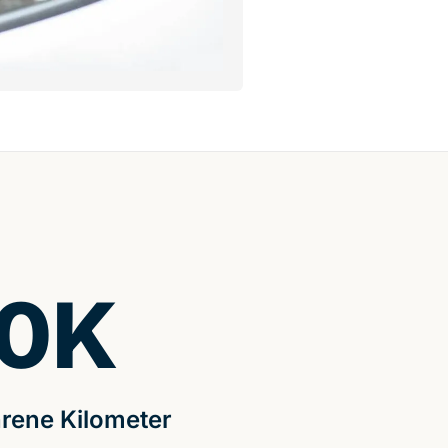
0
K
rene Kilometer