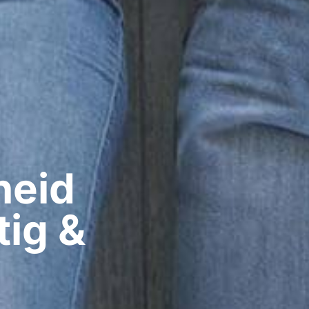
eid​
tig &