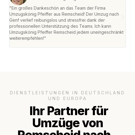
"Ein großes Dankeschön an das Team der Firma
"Die
Umzugskönig Pfeiffer aus Remscheid! Der Umzug nach
war
Genf verlief reibungslos und stressfrei dank der
Das 
professionellen Unterstützung des Teams. Ich kann
habe
Umzugskönig Pfeiffer Remscheid jedem uneingeschränkt
an m
weiterempfehlen!"
groß
DIENSTLEISTUNGEN IN DEUTSCHLAND
UND EUROPA
Ihr Partner für
Umzüge von
Remscheid nach..