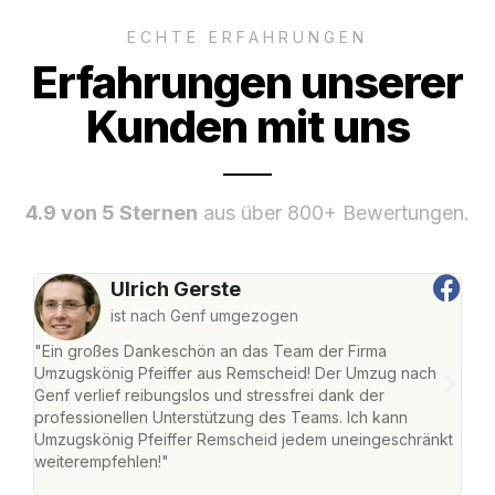
ECHTE ERFAHRUNGEN
Erfahrungen unserer
Kunden mit uns
4.9 von 5 Sternen
aus über 800+ Bewertungen.
Ulrich Gerste
ist nach Genf umgezogen
"Ein großes Dankeschön an das Team der Firma
"Die
Umzugskönig Pfeiffer aus Remscheid! Der Umzug nach
war
Genf verlief reibungslos und stressfrei dank der
Das 
professionellen Unterstützung des Teams. Ich kann
habe
Umzugskönig Pfeiffer Remscheid jedem uneingeschränkt
an m
weiterempfehlen!"
groß