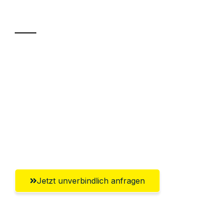
Transport
Sparen Sie bis zu 100€ bei Anfrage
Abwicklung innerhalb von 24 Stunden
Versichert bis zu 7.500€
Ggf. komplette Zollabwicklung inklusive
Umfassender Kundensupport aus
Remscheid
Jetzt unverbindlich anfragen